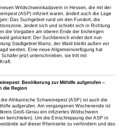
3
neuen Wildschweinkadavern in Hessen, die mit der
einpest (ASP) infiziert waren, ändert auch die Lage
gen: Das Suchgebiet rund um den Fundort, die
tionszone, ändert sich und schiebt sich in Richtung
en die Vorgaben am oberen Ende der bisherigen
ald gelockert: Der Suchbereich endet dort nun
htung Stadtgebiet Mainz, der Wald bleibt außen vor
jagd werden. Eine neue Allgemeinverfügung hat
chäfer jetzt unterschrieben, sie tritt mit
Kraft.
inepest: Bevölkerung zur Mithilfe aufgerufen –
n die Region
9
ie Afrikanische Schweinepest (ASP) ist auch die
thilfe aufgerufen. Am vergangenen Wochenende ist
kreis Groß-Gerau ein infiziertes Wildschwein
wir berichteten
). Um die Einschleppung der ASP in
stände auf dieser Rheinseite zu verhindern und das