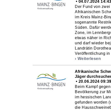
04.07.2024 14:4
Der Fund von zwei 
Afrikanischen Schw
im Kreis Mainz-Bin
sogenannte Restrik
Süden. Dafür werd
Zone, im Lennbergw
etwas näher in Ric
und darf wieder be
Landrätin Dorothea S
Veröffentlichung in 
Weiterlesen
Afrikanische Schwe
Jäger durchsuche
20.06.2024 09:3
Beim Kampf gegen d
Bevölkerung zur Mi
im hessischen Land
gefunden worden (
die Hausschweinebe