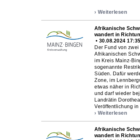
Weiterlesen
Afrikanische Schw
wandert in Richtu
30.08.2024 17:3
Der Fund von zwei 
Afrikanischen Schw
im Kreis Mainz-Bin
sogenannte Restrik
Süden. Dafür werd
Zone, im Lennbergw
etwas näher in Ric
und darf wieder be
Landrätin Dorothea S
Veröffentlichung in 
Weiterlesen
Afrikanische Schw
wandert in Richtu